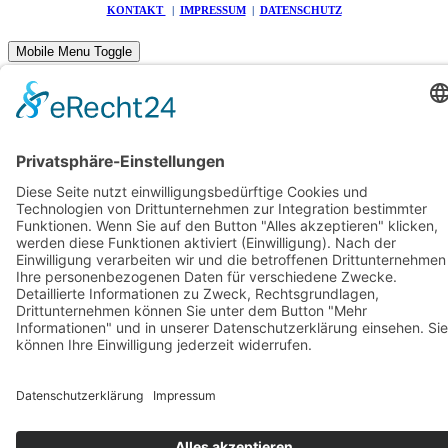
KONTAKT
|
IMPRESSUM
|
DATENSCHUTZ
Mobile Menu Toggle
HOME
FAHRZEUGE
PEUGEOT
VICTORIA
CONWAY
LEISTUNGEN
BOSCH VERTRAGSPARTNER
WARTUNG UND REPARATUR
FEHLERDIAGNOSE
HAUPTUNTERSUCHUNG
HOL- UND BRINGSERVICE
UNFALLINSTANDSETZUNG
MOTORRADERSATZTEILE UND ZUBEHÖR
REIFENSERVICE
ÜBERWINTERUNGSSERVICE
ÜBER UNS
KONTAKT